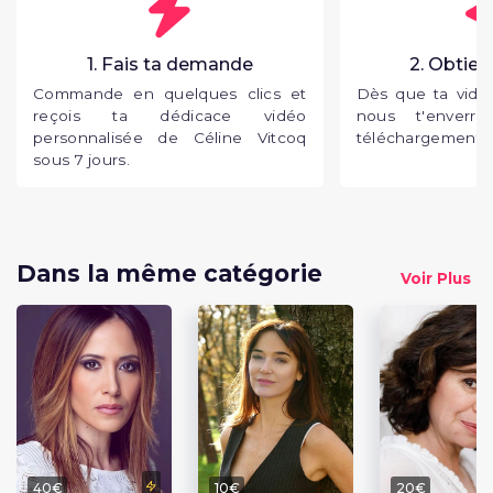
1. Fais ta demande
2. Obtien
Commande en quelques clics et
Dès que ta vidéo
reçois ta dédicace vidéo
nous t'enverr
personnalisée de Céline Vitcoq
téléchargement p
sous 7 jours.
Dans la même catégorie
Voir Plus
40€
10€
20€