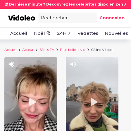
🎁 Dernière minute ? Découvrez les célébrités dispo en 24h ⚡
Rechercher...
Connexion
Accueil
Noël 🎅
24H ⚡
Vedettes
Nouvelles
Accueil
Acteur
Séries TV
Plus belle la vie
Céline Vitcoq