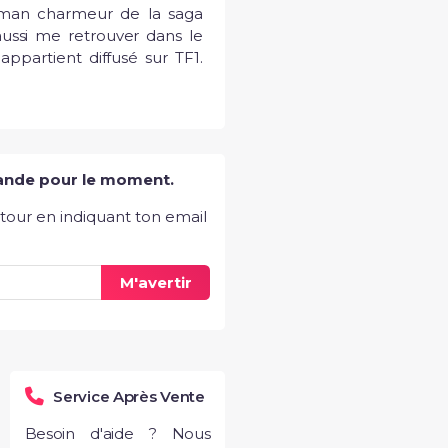
rman charmeur de la saga 
ssi me retrouver dans le 
ppartient diffusé sur TF1. 
5
"Un grand MERCI à vous Patrick
pour cette super dédicace vidéo,
tout particulièrement
personnalisée ...
Voir Plus
ande pour le moment.
etour en indiquant ton email
M'avertir
Service Après Vente
Besoin d'aide ? Nous