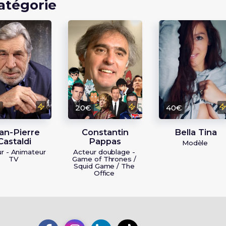
atégorie
€
20€
40€
an-Pierre
Constantin
Bella Tina
Castaldi
Pappas
Modèle
r - Animateur
Acteur doublage -
TV
Game of Thrones /
Squid Game / The
Office