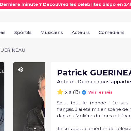
 Dernière minute ? Découvrez les célébrités dispo en 24
les
Sportifs
Musiciens
Acteurs
Comédiens
 GUERINEAU
Patrick GUERINE
Acteur - Demain nous appartie
(13)
5.0
Voir les avis
Salut tout le monde ! Je suis P
français. J'ai été mis en scène de
dans du Molière, du Lorca et Pirand
Je suis aussi comédien de télévisi