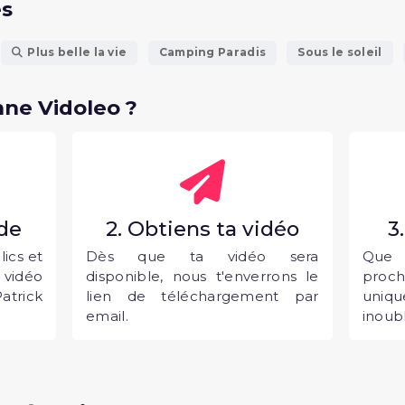
és
Plus belle la vie
Camping Paradis
Sous le soleil
ne Vidoleo ?
nde
2. Obtiens ta vidéo
3
ics et
Dès que ta vidéo sera
Que 
vidéo
disponible, nous t'enverrons le
proc
trick
lien de téléchargement par
uni
email.
inoubl