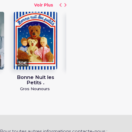
Voir Plus
20
Man
Actr
l
30€
60€
Bonne Nuit les
Frank Delay
Petits .
Chanteur - 2 Be 3
Gros Nounours
Pour toutes autres informations contacte-nous :