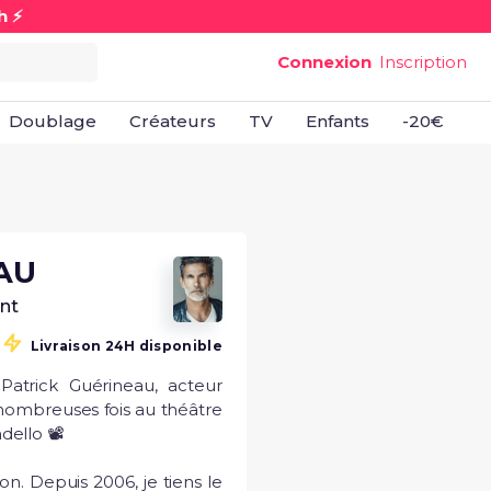
h ⚡
Connexion
Inscription
Doublage
Créateurs
TV
Enfants
-20€
B
AU
nt
Livraison 24H disponible
atrick Guérineau, acteur 
 nombreuses fois au théâtre 
ello 📽 

on. Depuis 2006, je tiens le 