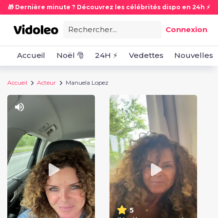
🎁 Dernière minute ? Découvrez les célébrités dispo en 24h ⚡
Rechercher...
Connexion
Accueil
Noël 🎅
24H ⚡
Vedettes
Nouvelles
Accueil
Acteur
Manuela Lopez
5