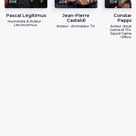
89€
40€
20€
Pascal Légitimus
Jean-Pierre
Constant
Castaldi
Pappas
Humoriste & Acteur -
Les Inconnus
Acteur - Animateur TV
Acteur doublag
Game of Throne
Squid Game / 
Office