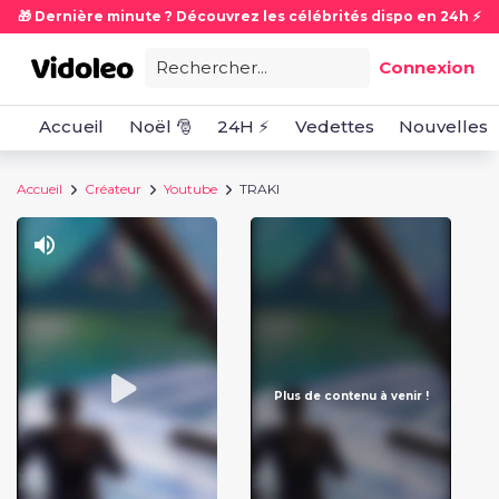
🎁 Dernière minute ? Découvrez les célébrités dispo en 24h ⚡
Rechercher...
Connexion
Accueil
Noël 🎅
24H ⚡
Vedettes
Nouvelles
Accueil
Créateur
Youtube
TRAKI
Plus de contenu à venir !