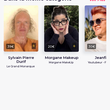
39€
30€
20€
Sylvain Pierre
Jeanfils
Morgane Makeup
Durif
Youtubeur - Fort
Morgane MakeUp
Le Grand Monarque