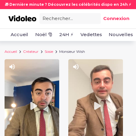
🎁 Dernière minute ? Découvrez les célébrités dispo en 24h ⚡
Rechercher...
Connexion
Accueil
Noël 🎅
24H ⚡
Vedettes
Nouvelles
Accueil
Créateur
Sosie
Monsieur Wish