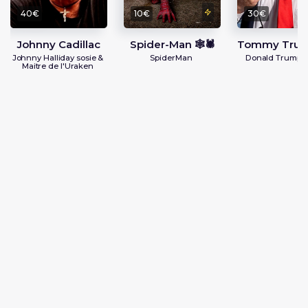
40€
10€
30€
Johnny Cadillac
Spider-Man 🕸️🕷️
Tommy Trum
Johnny Halliday sosie &
SpiderMan
Donald Trump S
Maitre de l'Uraken