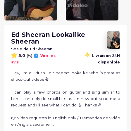
Ed Sheeran Lookalike
Sheeran
Sosie de Ed Sheeran
(6)
5.0
Voir les
Livraison 24H
avis
disponible
Hey, I'm a British Ed Sheeran lookalike who is great as 
shout-out videos 🎬

I can play a few chords on guitar and sing similar to 
him. I can only do small bits as I'm new but send me a 
request and I'll see what I can do 🎸 Thanks ✌️

👉 Video requests in English only / Demandes de vidéo 
en Anglais seulement