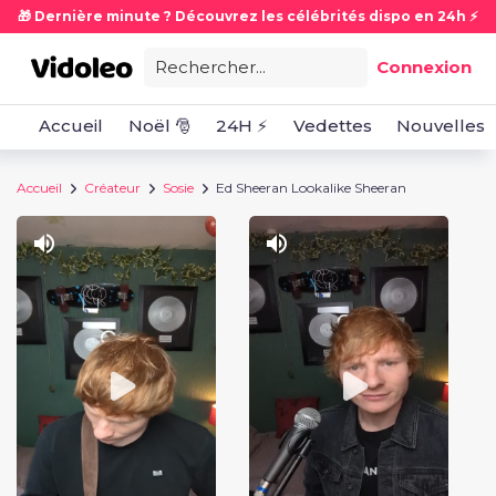
🎁 Dernière minute ? Découvrez les célébrités dispo en 24h ⚡
Rechercher...
Connexion
Accueil
Noël 🎅
24H ⚡
Vedettes
Nouvelles
Accueil
Créateur
Sosie
Ed Sheeran Lookalike Sheeran