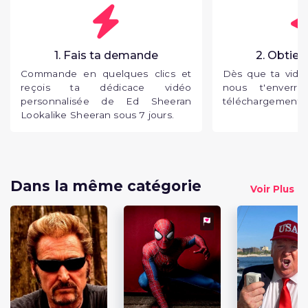
1. Fais ta demande
2. Obtien
Commande en quelques clics et
Dès que ta vidéo
reçois ta dédicace vidéo
nous t'enverr
personnalisée de Ed Sheeran
téléchargement p
Lookalike Sheeran sous 7 jours.
Dans la même catégorie
Voir Plus