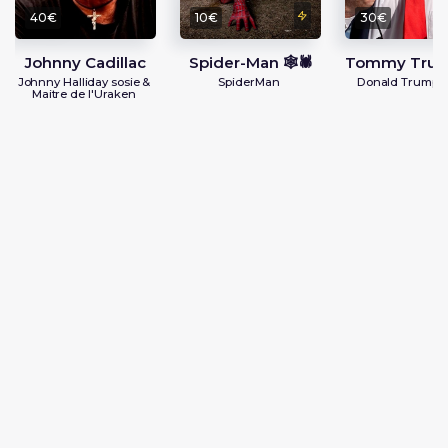
40€
10€
30€
Johnny Cadillac
Spider-Man 🕸️🕷️
Tommy Trum
Johnny Halliday sosie &
SpiderMan
Donald Trump S
Maitre de l'Uraken