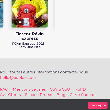
Péki
20€
15€
Florent Pékin
Vanessa Pékin
Express
Express
Pékin Express 2021 -
Pékin Express 2022
Demi-finaliste
Pour toutes autres informations contacte-nous :
hello@vidoleo.com
FAQ
Mentions Légales
CGV & CGU
RGPD
Avis Clients
Espace Presse
Blog
Carte Cadeau
J'accepte