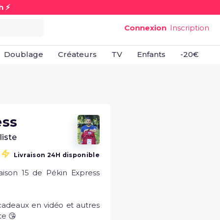
h ⚡
Connexion
Inscription
Doublage
Créateurs
TV
Enfants
-20€
B
ess
liste
Livraison 24H disponible
saison 15 de Pékin Express 
cadeaux en vidéo et autres 
te 😘