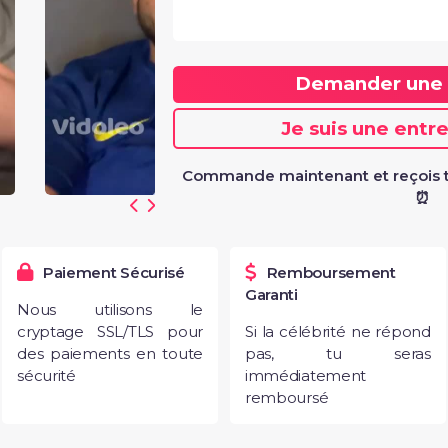
Demander une
Je suis une entr
5
"Merci beaucoup Ta
Commande maintenant et reçois t
⏰
Paiement Sécurisé
Remboursement
Garanti
Nous utilisons le
cryptage SSL/TLS pour
Si la célébrité ne répond
des paiements en toute
pas, tu seras
sécurité
immédiatement
remboursé