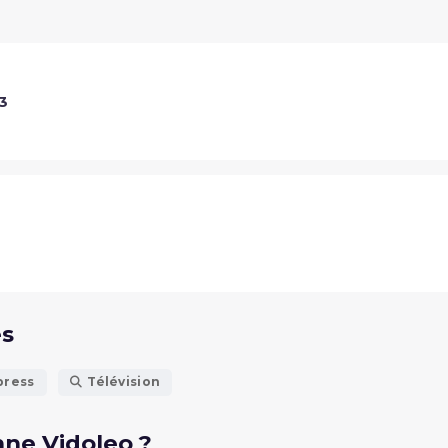
3
és
press
Télévision
ne Vidoleo ?