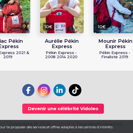
10€
10€
iac Pékin
Aurélie Pékin
Mounir Pékin
Express
Express
Express
Express 2021 &
Pékin Express -
Pékin Express -
2019
2008 2014 2020
Finaliste 2019
Devenir une célébrité Vidoleo
Copyright © 2026
VIDOLEO
, Tous droits réservés.
ur te proposer des services et offres adaptés à tes centres d’intérêts.