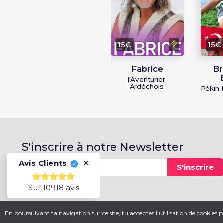
15€
15€
Fabrice
Br
l'Aventurier
Ardéchois
Pékin 
S'inscrire à notre Newsletter
Avis Clients
S'inscrire
Sur 10918 avis
En poursuivant ta navigation sur ce site, tu acceptes l’utilisation de cookies po