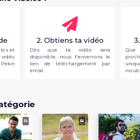
nde
2. Obtiens ta vidéo
3
ics et
Dès que ta vidéo sera
Que 
vidéo
disponible, nous t'enverrons le
proc
 Pekin
lien de téléchargement par
uni
email.
inoubl
atégorie