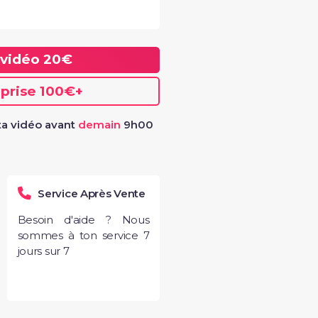
 vidéo
20€
eprise
100€
+
rik" -Margaux
a vidéo avant
demain
9h00
Service Après Vente
Besoin d'aide ? Nous
sommes à ton service 7
jours sur 7