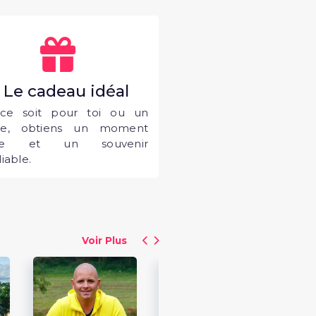
. Le cadeau idéal
ce soit pour toi ou un
he, obtiens un moment
que et un souvenir
iable.
Voir Plus
15
Fa