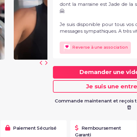
dont la marraine est Jade de la s
🤗 

Je suis disponible pour tous vos 
messages sympathiques. A très vi
5
"Merci beaucoup po
Reverse à une association
Laura" -Yohan
Demander une vi
Je suis une entr
Commande maintenant et reçois t
⏰
Paiement Sécurisé
Remboursement
Garanti