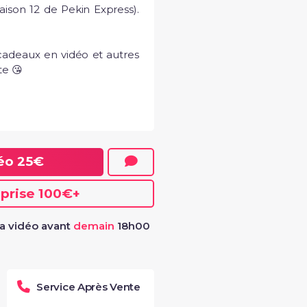
aison 12 de Pekin Express). 
cadeaux en vidéo et autres 
te 😘
ur la vidéo
"Mer
Yoh
déo
25€
eprise
100€
+
a vidéo avant
demain
18h00
Service Après Vente