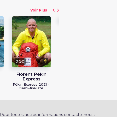
Voir Plus
15€
15
Vanessa Pékin
Fa
Express
Pékin Express 2022
Péki
20€
Florent Pékin
Express
Pékin Express 2021 -
Demi-finaliste
Pour toutes autres informations contacte-nous :