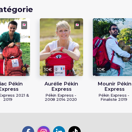
atégorie
10€
10€
iac Pékin
Aurélie Pékin
Mounir Pékin
Express
Express
Express
Express 2021 &
Pékin Express -
Pékin Express -
2019
2008 2014 2020
Finaliste 2019