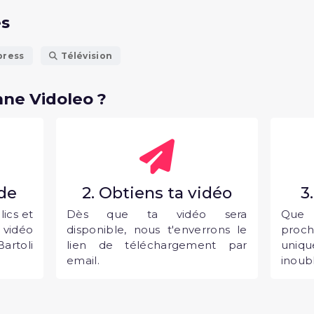
és
press
Télévision
ne Vidoleo ?
nde
2. Obtiens ta vidéo
3
ics et
Dès que ta vidéo sera
Que 
vidéo
disponible, nous t'enverrons le
proc
artoli
lien de téléchargement par
uni
email.
inoubl