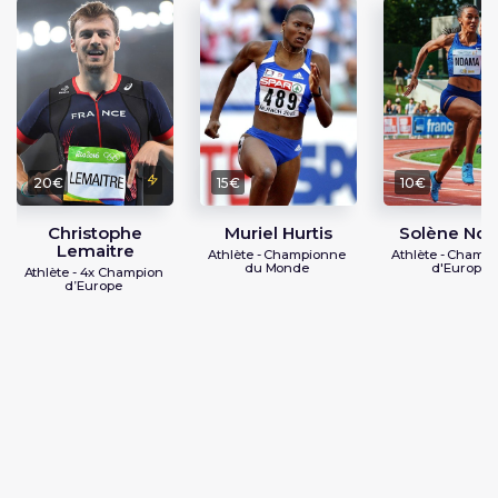
20€
15€
10€
Christophe
Muriel Hurtis
Solène Nd
Lemaitre
Athlète - Championne
Athlète - Champ
du Monde
d'Europe
Athlète - 4x Champion
d’Europe