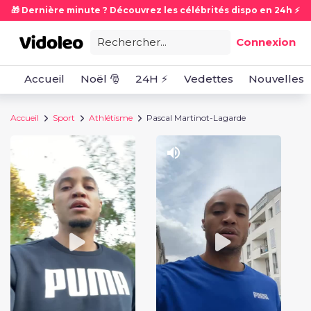
🎁 Dernière minute ? Découvrez les célébrités dispo en 24h ⚡
Rechercher...
Connexion
Accueil
Noël 🎅
24H ⚡
Vedettes
Nouvelles
Accueil
Sport
Athlétisme
Pascal Martinot-Lagarde