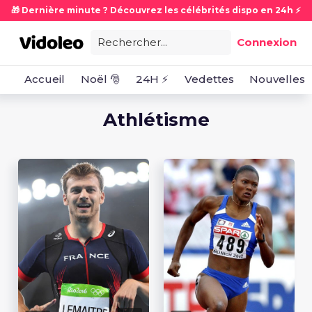
🎁 Dernière minute ? Découvrez les célébrités dispo en 24h ⚡
Rechercher...
Connexion
Accueil
Noël 🎅
24H ⚡
Vedettes
Nouvelles
Athlétisme