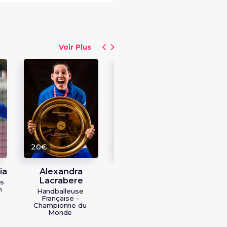
Voir Plus
30
Hu
Ha
20€
50€
ia
Alexandra
Allison Pineau
Lacrabere
is
Handballeuse -
n
Championne
Handballeuse
Olympique
Française -
Championne du
Monde