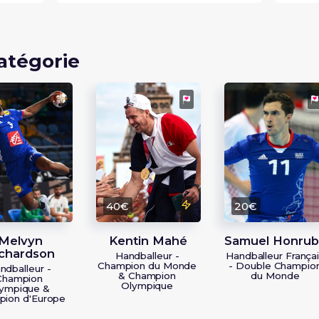
atégorie
€
40€
20€
Melvyn
Kentin Mahé
Samuel Honrub
chardson
Handballeur -
Handballeur França
Champion du Monde
- Double Champio
ndballeur -
& Champion
du Monde
Champion
Olympique
ympique &
ion d'Europe