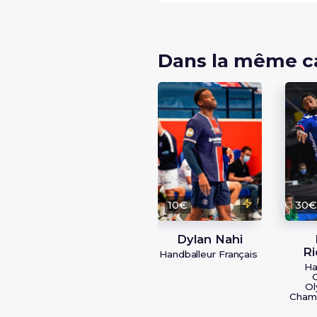
Dans la même c
10€
30
Dylan Nahi
Ri
Handballeur Français
Ha
Ol
Champ