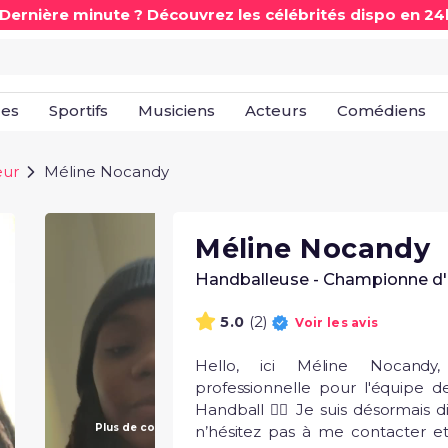
 Dernière minute ? Découvrez les célébrités dispo en 24
les
Sportifs
Musiciens
Acteurs
Comédiens
eur
Méline Nocandy
Méline Nocandy
Handballeuse - Championne d
(2)
5.0
Voir les avis
Hello, ici Méline Nocandy,
professionnelle pour l'équipe d
Handball 🤾‍♀ Je suis désormais di
Plus de contenu à venir !
n’hésitez pas à me contacter et 