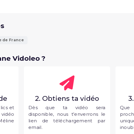
és
e de France
ne Vidoleo ?
nde
2. Obtiens ta vidéo
3
ics et
Dès que ta vidéo sera
Que 
vidéo
disponible, nous t'enverrons le
proc
éline
lien de téléchargement par
uni
email.
inoubl