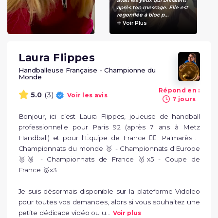
avait les yeux qui brillaient
après ton message. Elle est
regonflée à bloc p...
Voir Plus
Laura Flippes
Handballeuse Française - Championne du
Monde
Répond en :
(3)
5.0
Voir les avis
7 jours
Bonjour, ici c’est Laura Flippes, joueuse de handball 
professionnelle pour Paris 92 (après 7 ans à Metz 
Handball) et pour l'Équipe de France 🤾‍♀ Palmarès : 
Championnats du monde 🥇 - Championnats d'Europe 
🥇🥉 - Championnats de France 🥇x5 - Coupe de 
France 🥇x3

Je suis désormais disponible sur la plateforme Vidoleo 
pour toutes vos demandes, alors si vous souhaitez une 
petite dédicace vidéo ou u...
Voir plus