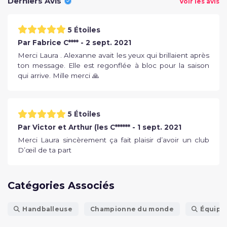
Derniers Avis
Voir les avis
5 Étoiles
Par Fabrice C**** - 2 sept. 2021
Merci Laura . Alexanne avait les yeux qui brillaient après
ton message. Elle est regonflée à bloc pour la saison
qui arrive. Mille merci 🙏
5 Étoiles
Par Victor et Arthur (les C****** - 1 sept. 2021
Merci Laura sincèrement ça fait plaisir d’avoir un club
D’œil de ta part
Catégories Associés
Handballeuse
Championne du monde
Équipe