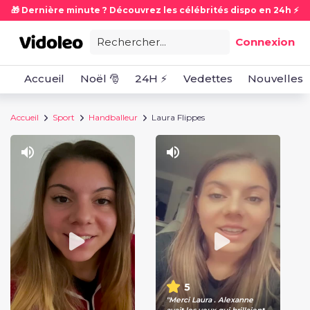
🎁 Dernière minute ? Découvrez les célébrités dispo en 24h ⚡
Rechercher...
Connexion
Accueil
Noël 🎅
24H ⚡
Vedettes
Nouvelles
Accueil
Sport
Handballeur
Laura Flippes
5
"Merci Laura . Alexanne