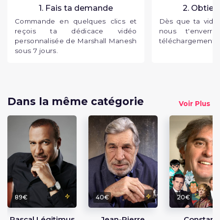
1. Fais ta demande
2. Obtien
Commande en quelques clics et
Dès que ta vidéo
reçois ta dédicace vidéo
nous t'enverr
personnalisée de Marshall Manesh
téléchargement p
sous 7 jours.
Dans la même catégorie
Voir Plus
89€
40€
20€
Pascal Légitimus
Jean-Pierre
Constant