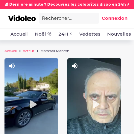
🎁 Dernière minute ? Découvrez les célébrités dispo en 24h ⚡
Rechercher...
Connexion
Accueil
Noël 🎅
24H ⚡
Vedettes
Nouvelles
Accueil
Acteur
Marshall Manesh