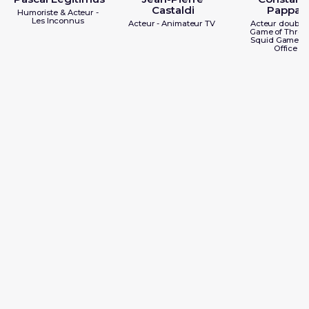
Castaldi
Pappas
Humoriste & Acteur -
Les Inconnus
Acteur - Animateur TV
Acteur doublag
Game of Throne
Squid Game / 
Office