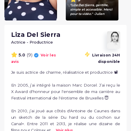
"Liza Del Sierra, gentille,
simple et accessible. Merci
pour ta vidéo." -Julien
Liza Del Sierra
Actrice - Productrice
(9)
5.0
Voir les
Livraison 24H
avis
disponible
Je suis actrice de charme, réalisatrice et productrice 📽

En 2005, j’ai intégré la maison Marc Dorcel. J’ai reçu le 
X Award d'honneur pour l'ensemble de ma carrière au 
Festival international de l'érotisme de Bruxelles 😇

En 2010, j’ai joué aux côtés d'Antoine de Caunes dans 
un sketch de la série Du hard ou du cochon sur 
Canal+. Entre 2011 et 2013, je réalise une dizaine de 
films pour Colmax et ...
Voir plus