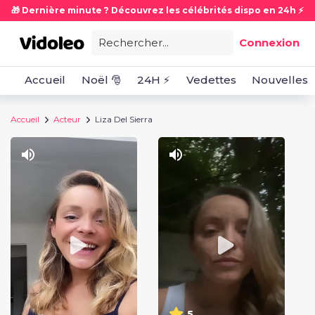
🎁 Dernière minute ? Découvrez les célébrités dispo en 24h ⚡
Rechercher...
Connexion
Accueil
Noël 🎅
24H ⚡
Vedettes
Nouvelles
Accueil
Acteur
Liza Del Sierra
5