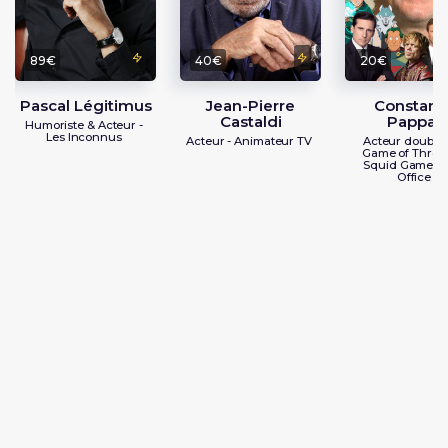
89€
40€
20€
Pascal Légitimus
Jean-Pierre
Constant
Castaldi
Pappas
Humoriste & Acteur -
Les Inconnus
Acteur - Animateur TV
Acteur doublag
Game of Throne
Squid Game / 
Office