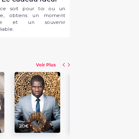
ce soit pour toi ou un
he, obtiens un moment
que et un souvenir
iable.
Voir Plus
15
Pas
Nunch
Ch
20€
20€