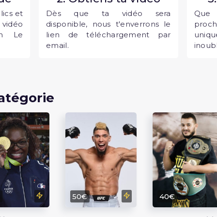
ics et
Dès que ta vidéo sera
Que 
vidéo
disponible, nous t'enverrons le
proc
an Le
lien de téléchargement par
uni
email.
inoubl
atégorie
€
50€
40€