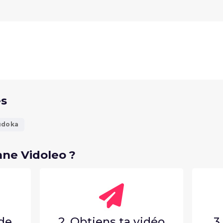
és
udoka
ne Vidoleo ?
nde
2. Obtiens ta vidéo
3