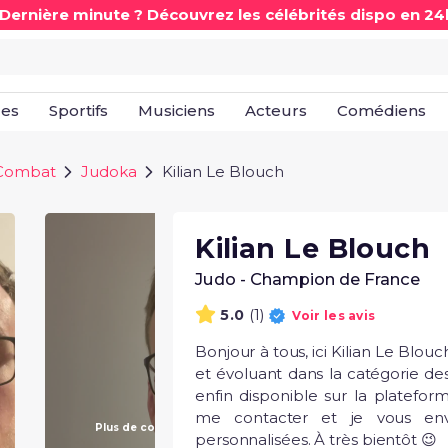
 Dernière minute ? Découvrez les célébrités dispo en 24
les
Sportifs
Musiciens
Acteurs
Comédiens
 Combat
Judoka
Kilian Le Blouch
Kilian Le Blouch
Judo - Champion de France
(1)
5.0
Voir les avis
Bonjour à tous, ici Kilian Le Blouch
et évoluant dans la catégorie des
enfin disponible sur la plateform
me contacter et je vous enve
Plus de contenu à venir !
personnalisées. À très bientôt 😉