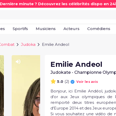
 Dernière minute ? Découvrez les célébrités dispo en 24
les
Sportifs
Musiciens
Acteurs
Comédiens
 Combat
Judoka
Emilie Andeol
Emilie Andeol
Judokate - Championne Olym
(2)
5.0
Voir les avis
Bonjour, ici Emilie Andéol, judok
d'or aux Jeux olympiques de R
remporté deux titres européen
d'Europe 2014 et des Jeux europé
Si vous souhaitez une vidéo de ma