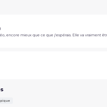
2
éo, encore mieux que ce que j'espérais. Elle va vraiment ê
és
mpique