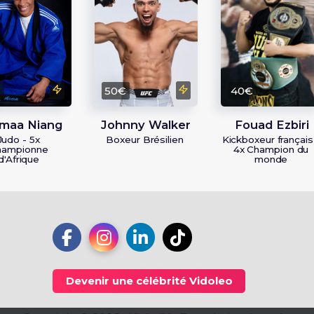
€
50€
40€
maa Niang
Johnny Walker
Fouad Ezbiri
Judo - 5x
Boxeur Brésilien
Kickboxeur français
hampionne
4x Champion du
d'Afrique
monde
Devenir une célébrité Vidoleo