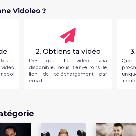
ne Vidoleo ?
nde
2. Obtiens ta vidéo
3
ics et
Dès que ta vidéo sera
Que 
vidéo
disponible, nous t'enverrons le
proc
Andeol
lien de téléchargement par
uni
email.
inoubl
atégorie