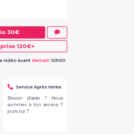
déo
30€
eprise
120€
+
a vidéo avant
demain
10h00
Service Après Vente
Besoin d'aide ? Nous
sommes à ton service 7
jours sur 7