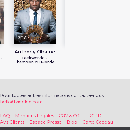
Pas
Nunch
Ch
20€
20€
Anthony Obame
Alain Ngalani
 -
Taekwondo -
Boxeur - Kickboxing
Champion du Monde
- Muay Thai
Pour toutes autres informations contacte-nous :
hello@vidoleo.com
FAQ
Mentions Légales
CGV & CGU
RGPD
Avis Clients
Espace Presse
Blog
Carte Cadeau