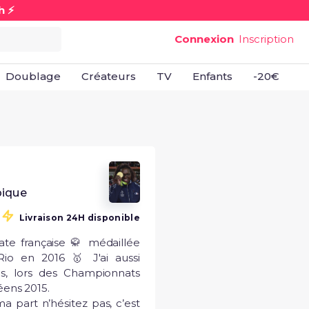
h ⚡
Connexion
Inscription
Doublage
Créateurs
TV
Enfants
-20€
B
pique
Livraison 24H disponible
ate française 🥋 médaillée 
io en 2016 🥇 J'ai aussi 
s, lors des Championnats 
ens 2015.

 part n’hésitez pas, c’est 