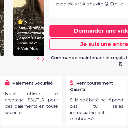
avec plaisir ! À très vite 😘 Émilie
5
"Merci Emilie pour cette vidéo,
Demander une vi
encore mieux que ce que
j'espérais. Elle va vraiment être
Je suis une entr
heureuse d...
Voir Plus
Commande maintenant et reçois t
⏰
Paiement Sécurisé
Remboursement
Garanti
Nous utilisons le
cryptage SSL/TLS pour
Si la célébrité ne répond
des paiements en toute
pas, tu seras
sécurité
immédiatement
remboursé