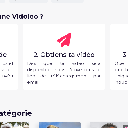
ne Vidoleo ?
nde
2. Obtiens ta vidéo
3
ics et
Dès que ta vidéo sera
Que 
vidéo
disponible, nous t'enverrons le
proc
nyfer
lien de téléchargement par
uni
email.
inoubl
atégorie