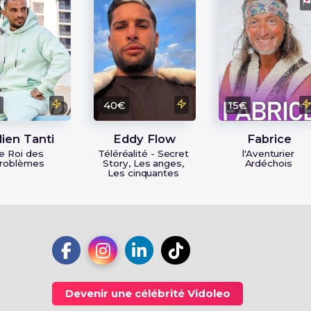
€
40€
15€
lien Tanti
Eddy Flow
Fabrice
e Roi des
Téléréalité - Secret
l'Aventurier
roblèmes
Story, Les anges,
Ardéchois
Les cinquantes
Devenir une célébrité Vidoleo