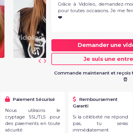
Grâce à Vidoleo, demandez-moi
pour toutes occasions. Je me fera
❤️
5
"Mais quelle rapidité
beaucoup pour cett
adorable. Change pa
Demander une vi
meilleure Jen...
Voir Plus
Je suis une entr
Commande maintenant et reçois t
⏰
Paiement Sécurisé
Remboursement
Garanti
Nous utilisons le
cryptage SSL/TLS pour
Si la célébrité ne répond
des paiements en toute
pas, tu seras
sécurité
immédiatement