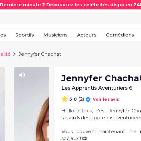
 Dernière minute ? Découvrez les célébrités dispo en 24
les
Sportifs
Musiciens
Acteurs
Comédiens
alité
Jennyfer Chachat
Jennyfer Chacha
Les Apprentis Aventuriers 6
(2)
5.0
Voir les avis
Hello à tous, c’est Jennyfer Cha
saison 6 des apprentis aventuriers 
Vous pouvez maintenant me re
sociaux ! 📺
