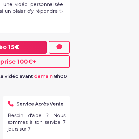
 une vidéo personnalisée 
i un plaisir d’y répondre ✨
!! Merci
e vidéo
s tu es la
déo
15€
eprise
100€
+
a vidéo avant
demain
8h00
Service Après Vente
Besoin d'aide ? Nous
sommes à ton service 7
jours sur 7