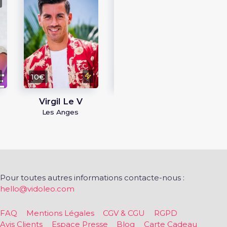
B
Pékin
10€
50€
Virgil Le V
Christopher
Motivé
Les Anges
Christopher Motivé
Pour toutes autres informations contacte-nous :
hello@vidoleo.com
FAQ
Mentions Légales
CGV & CGU
RGPD
Avis Clients
Espace Presse
Blog
Carte Cadeau