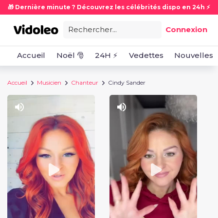
🎁 Dernière minute ? Découvrez les célébrités dispo en 24h ⚡
Rechercher...
Connexion
Accueil
Noël 🎅
24H ⚡
Vedettes
Nouvelles
Accueil
Musicien
Chanteur
Cindy Sander