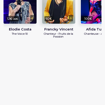
12€
60€
100€
20€
Elodie Costa
Francky Vincent
Afida Tur
The Voice 10
Chanteur - Fruits de la
Chanteuse - Act
Passion