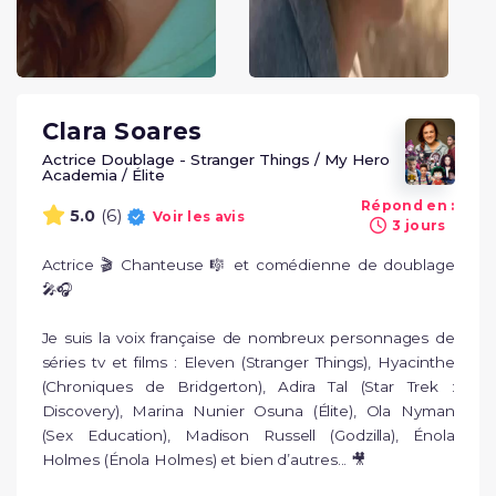
Clara Soares
Actrice Doublage - Stranger Things / My Hero
Academia / Élite
Répond en :
(6)
5.0
Voir les avis
3 jours
Actrice 🎬 Chanteuse 🎼 et comédienne de doublage 
🎤🎧

Je suis la voix française de nombreux personnages de 
séries tv et films : Eleven (Stranger Things), Hyacinthe 
(Chroniques de Bridgerton), Adira Tal (Star Trek : 
Discovery), Marina Nunier Osuna (Élite), Ola Nyman 
(Sex Education), Madison Russell (Godzilla), Énola 
Holmes (Énola Holmes) et bien d’autres... 🎥
