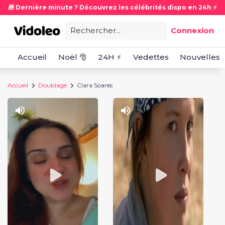
🎁 Dernière minute ? Découvrez les célébrités dispo en 24h ⚡
Rechercher...
Connexion
Accueil
Noël 🎅
24H ⚡
Vedettes
Nouvelles
Accueil
Doublage
Clara Soares