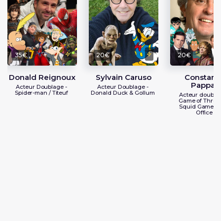
35€
20€
20€
Donald Reignoux
Sylvain Caruso
Constant
Pappas
Acteur Doublage -
Acteur Doublage -
Spider-man / Titeuf
Donald Duck & Gollum
Acteur doublag
Game of Throne
Squid Game / 
Office