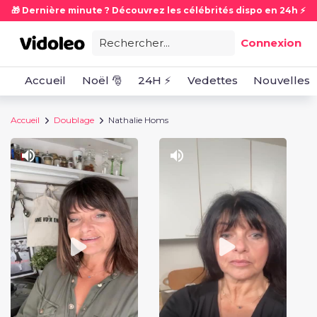
🎁 Dernière minute ? Découvrez les célébrités dispo en 24h ⚡
Rechercher...
Connexion
Accueil
Noël 🎅
24H ⚡
Vedettes
Nouvelles
Accueil
Doublage
Nathalie Homs