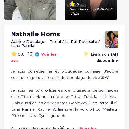
5
"Merci beaucoup Nathalie !"
-Claire
Nathalie Homs
Actrice Doublage - Titeuf / La Pat Patrouille /
Lana Parrilla
(13)
5.0
Voir les
Livraison 24H
avis
disponible
Je suis comédienne et blogueuse culinaire. J'adore 
cuisiner et je travaille dans le doublage de voix 🎤🎧

Je suis les voix officielles de plusieurs personnages 
dans Titeuf : Manu, la mère de Titeuf, Zizie, la maîtresse. 
Mais aussi celles de Madame Goodway (Pat' Patrouille), 
Lana Parrilla, Rachel Williams et la voix off du Meilleur 
Pâtissier avec Cyril Lignac 🧁

Au niveau des jeux vidéo 👾, je do...
Voir plus