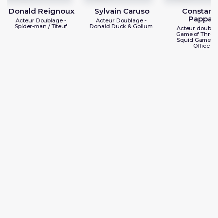
Donald Reignoux
Sylvain Caruso
Constant
Pappas
Acteur Doublage -
Acteur Doublage -
Spider-man / Titeuf
Donald Duck & Gollum
Acteur doublag
Game of Throne
Squid Game / 
Office