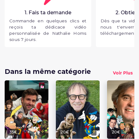
1. Fais ta demande
2. Obtien
Commande en quelques clics et
Dès que ta vidéo
reçois ta dédicace vidéo
nous t'enverr
personnalisée de Nathalie Homs
téléchargement p
sous 7 jours.
Dans la même catégorie
Voir Plus
35€
20€
20€