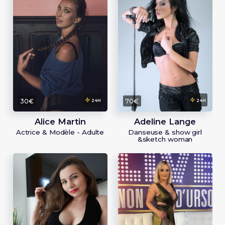
30€
70€
24H
24H
Alice Martin
Adeline Lange
Actrice & Modèle - Adulte
Danseuse & show girl
&sketch woman