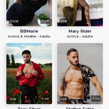
300€
20€
24H
BBMarie
Mary Rider
Actrice & Modèle - Adulte
Actrice - Adulte
30€
50€
24H
24H
Tony Silver
Stallion Fabio