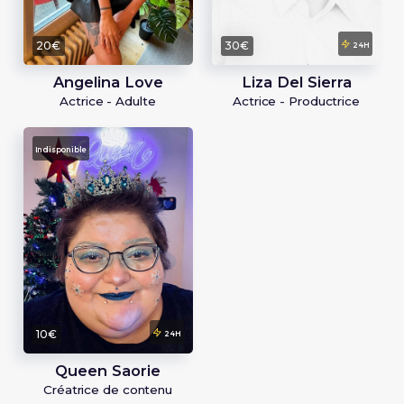
20€
30€
24H
Angelina Love
Liza Del Sierra
Actrice - Adulte
Actrice - Productrice
Indisponible
10€
24H
Queen Saorie
Créatrice de contenu