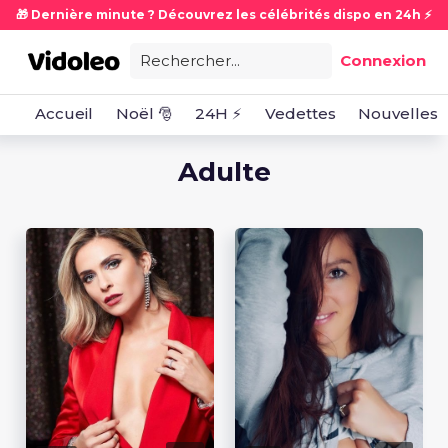
🎁 Dernière minute ? Découvrez les célébrités dispo en 24h ⚡
Rechercher...
Connexion
Accueil
Noël 🎅
24H ⚡
Vedettes
Nouvelles
Adulte