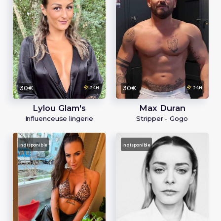
30€
30€
24H
24H
Lylou Glam's
Max Duran
Influenceuse lingerie
Stripper - Gogo
Indisponible
Indisponible