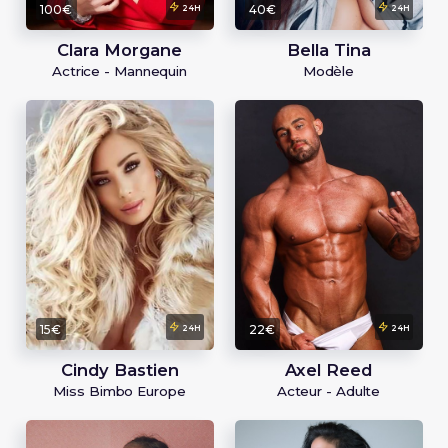
100€
40€
24H
24H
Clara Morgane
Bella Tina
Actrice - Mannequin
Modèle
15€
22€
24H
24H
Cindy Bastien
Axel Reed
Miss Bimbo Europe
Acteur - Adulte