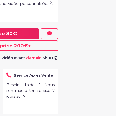
a une vidéo personnalisée. À 
déo
30€
"Vid
subl
Anth
eprise
200€
+
 vidéo avant
demain
5h00 ⏰
Service Après Vente
Besoin d'aide ? Nous
sommes à ton service 7
jours sur 7