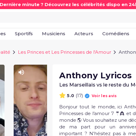
 Dernière minute ? Découvrez les célébrités dispo en 24
les
Sportifs
Musiciens
Acteurs
Comédiens
alité
Les Princes et Les Princesses de l'Amour
Anthony
Anthony Lyricos
Les Marseillais vs le reste du 
(17)
5.0
Voir les avis
Bonjour tout le monde, ici Antho
Princesses de l’amour 7 🤵👸 et de
monde 🌎 Vous souhaitez une déd
de ma part pour un anniver
important ? N'hésitez pas à me