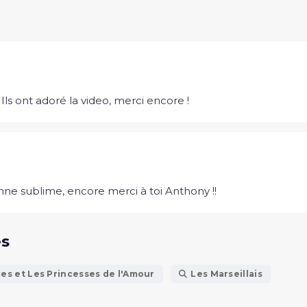
ls ont adoré la video, merci encore !
nne sublime, encore merci à toi Anthony !!
és
ces et Les Princesses de l'Amour
Les Marseillais