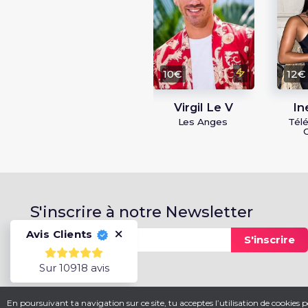
10€
12€
Virgil Le V
In
Les Anges
Télé
S'inscrire à notre Newsletter
Avis Clients
S'inscrire
Sur 10918 avis
En poursuivant ta navigation sur ce site, tu acceptes l’utilisation de cookies po