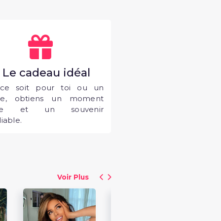
. Le cadeau idéal
ce soit pour toi ou un
he, obtiens un moment
que et un souvenir
iable.
Voir Plus
30
Adr