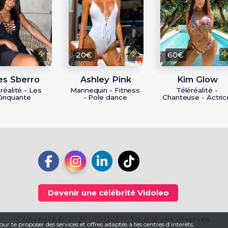
20€
60€
es Sberro
Ashley Pink
Kim Glow
réalité - Les
Mannequin - Fitness
Téléréalité -
Cinquante
- Pole dance
Chanteuse - Actric
Devenir une célébrité Vidoleo
Copyright © 2026
VIDOLEO
, Tous droits réservés.
ur te proposer des services et offres adaptés à tes centres d’intérêts.