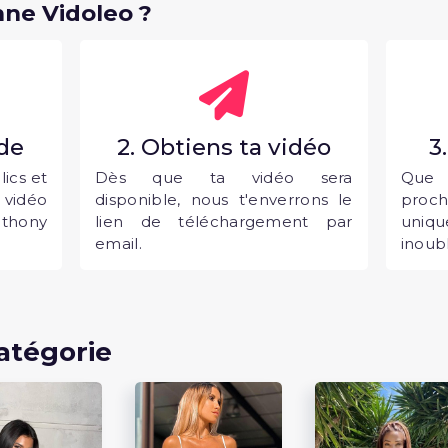
ne Vidoleo ?
nde
2. Obtiens ta vidéo
3
ics et
Dès que ta vidéo sera
Que 
vidéo
disponible, nous t'enverrons le
proc
thony
lien de téléchargement par
uni
email.
inoubl
atégorie