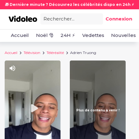
🎁 Dernière minute ? Découvrez les célébrités dispo en 24h ⚡
Rechercher...
Connexion
Accueil
Noël 🎅
24H ⚡
Vedettes
Nouvelles
Accueil
Télévision
Téléréalité
Adrien Truong
Plus de contenu à venir !