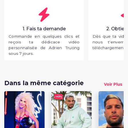
1. Fais ta demande
2. Obtien
Commande en quelques clics et
Dès que ta vidéo
reçois ta dédicace vidéo
nous t'enverr
personnalisée de Adrien Truong
téléchargement p
sous 7 jours.
Dans la même catégorie
Voir Plus
-
40%