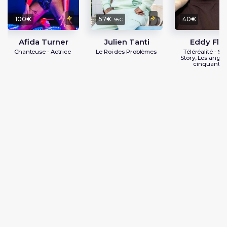
100€
57€
40€
95€
Afida Turner
Julien Tanti
Eddy Flo
Chanteuse - Actrice
Le Roi des Problèmes
Téléréalité - Se
Story, Les anges
cinquantes