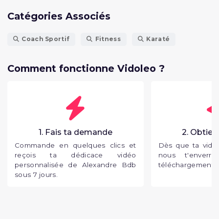
Catégories Associés
Coach Sportif
Fitness
Karaté
Comment fonctionne Vidoleo ?
1. Fais ta demande
2. Obtien
Commande en quelques clics et
Dès que ta vidéo
reçois ta dédicace vidéo
nous t'enverr
personnalisée de Alexandre Bdb
téléchargement p
sous 7 jours.