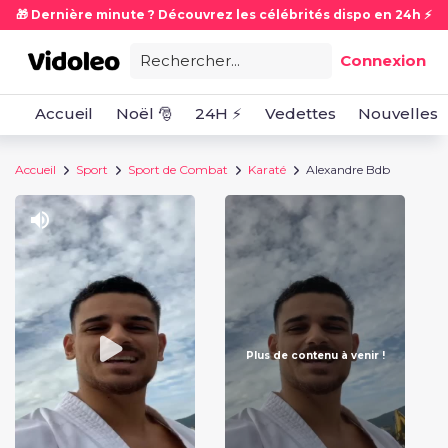
🎁 Dernière minute ? Découvrez les célébrités dispo en 24h ⚡
Rechercher...
Connexion
Accueil
Noël 🎅
24H ⚡
Vedettes
Nouvelles
Accueil
Sport
Sport de Combat
Karaté
Alexandre Bdb
Plus de contenu à venir !