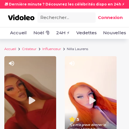
🎁 Dernière minute ? Découvrez les célébrités dispo en 24h ⚡
Rechercher...
Connexion
Accueil
Noël 🎅
24H ⚡
Vedettes
Nouvelles
Accueil
Créateur
Influenceur
Nilla Laurens
5
"Ça m'a grave donner le