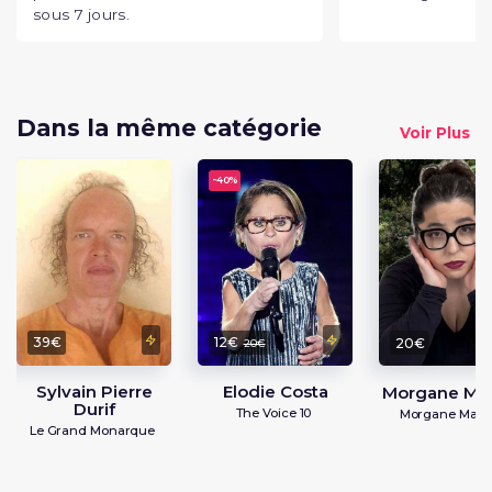
sous 7 jours.
Dans la même catégorie
Voir Plus
-
40%
39€
12€
20€
20€
Sylvain Pierre
Elodie Costa
Morgane Ma
Durif
The Voice 10
Morgane Mak
Le Grand Monarque