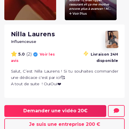
sourire ! C'était hyper
rassurant et ça me motive
encore plus à avancer ! M...
Voir Plus
Nilla Laurens
Influenceuse
(2)
5.0
Voir les
Livraison 24H
avis
disponible
Salut, C’est Nilla Laurens ! Si tu souhaites commander 
une dédicace c'est par ici!🥰 

A tout de suite  ! OuiOui❤️
Demander une vidéo
20€
Je suis une entreprise
200 €