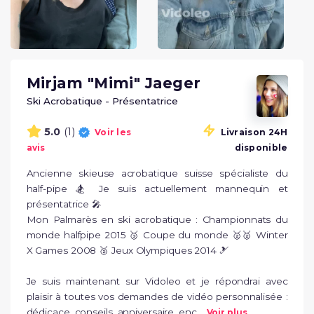
Mirjam "Mimi" Jaeger
Ski Acrobatique - Présentatrice
(1)
5.0
Voir les
Livraison 24H
avis
disponible
Ancienne skieuse acrobatique suisse spécialiste du 
half-pipe 🏂 Je suis actuellement mannequin et 
présentatrice 🎤

Mon Palmarès en ski acrobatique : Championnats du 
monde halfpipe 2015 🥉 Coupe du monde 🥈🥈 Winter 
X Games 2008 🥈 Jeux Olympiques 2014 🎿

Je suis maintenant sur Vidoleo et je répondrai avec 
plaisir à toutes vos demandes de vidéo personnalisée : 
dédicace, conseils, anniversaire, enc...
Voir plus