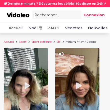
🎁 Dernière minute ? Découvrez les célébrités dispo en 24h ⚡
Rechercher...
Connexion
Accueil
Noël 🎅
24H ⚡
Vedettes
Nouvelles
Accueil
Sport
Sport extrême
Ski
Mirjam "Mimi" Jaeger