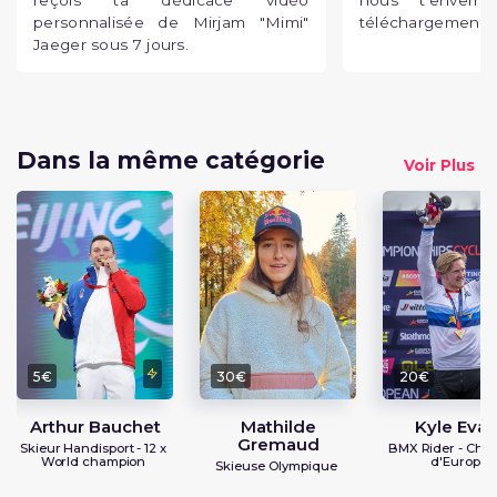
reçois ta dédicace vidéo
nous t'enverr
personnalisée de Mirjam "Mimi"
téléchargement p
Jaeger sous 7 jours.
Dans la même catégorie
Voir Plus
5€
30€
20€
Arthur Bauchet
Mathilde
Kyle Eva
Gremaud
Skieur Handisport - 12 x
BMX Rider - Cha
World champion
d'Europe
Skieuse Olympique