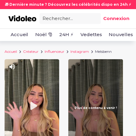
🎁 Dernière minute ? Découvrez les célébrités dispo en 24h ⚡
Rechercher...
Connexion
Accueil
Noël 🎅
24H ⚡
Vedettes
Nouvelles
Accueil
Créateur
Influenceur
Instagram
Melsbenn
Plus de contenu à venir !