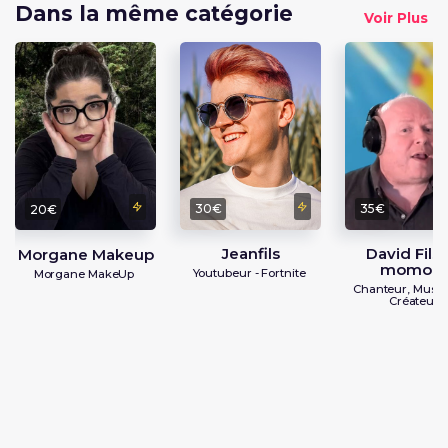
Dans la même catégorie
Voir Plus
30€
35€
20€
Jeanfils
David Fils
Morgane Makeup
momon
Youtubeur - Fortnite
Morgane MakeUp
Chanteur, Music
Créateur