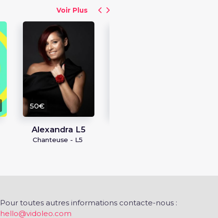
Voir Plus
30
Cha
50€
15€
Alexandra L5
Lilly Caruso
Chanteuse - L5
Actrice doublage -
Enid / Pat' Patrouille /
Chloé Moretz
Pour toutes autres informations contacte-nous :
hello@vidoleo.com