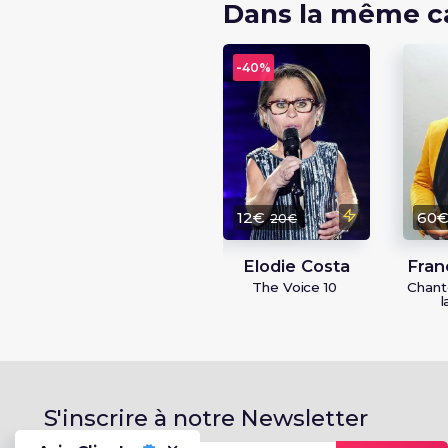
Dans la même c
-
40%
12€
60
20€
Elodie Costa
Fran
The Voice 10
Chante
l
S'inscrire à notre Newsletter