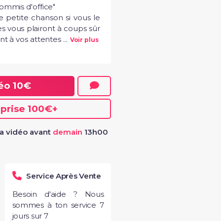
ommis d'office"

etite chanson si vous le 
 vous plairont à coups sûr 
 à vos attentes ...
Voir plus
déo
10€
eprise
100€
+
a vidéo avant
demain
13h00
Service Après Vente
Besoin d'aide ? Nous
sommes à ton service 7
jours sur 7