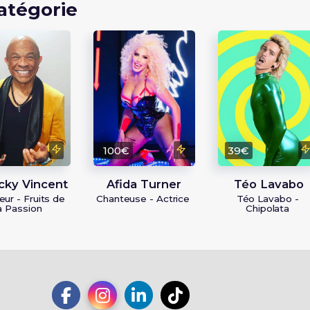
atégorie
€
100€
39€
cky Vincent
Afida Turner
Téo Lavabo
ur - Fruits de
Chanteuse - Actrice
Téo Lavabo -
a Passion
Chipolata