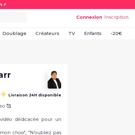
h ⚡
Connexion
Inscription
Doublage
Créateurs
TV
Enfants
-20€
B
arr
Livraison 24H disponible
eo 🥰

 vidéo dédicacée pour un 
on choix", "N’oubliez pas 