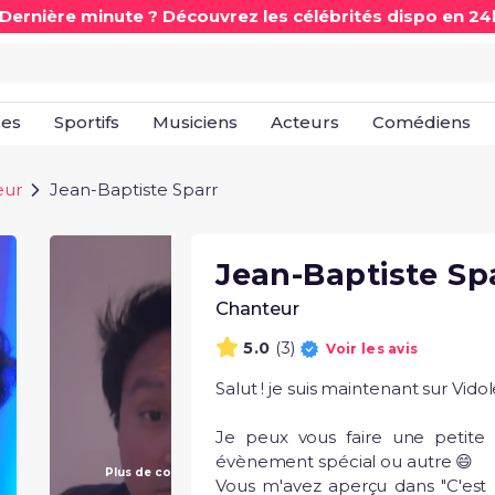
 Dernière minute ? Découvrez les célébrités dispo en 24
les
Sportifs
Musiciens
Acteurs
Comédiens
eur
Jean-Baptiste Sparr
Jean-Baptiste Sp
Chanteur
(3)
5.0
Voir les avis
Salut ! je suis maintenant sur Vidol
Je peux vous faire une petite
évènement spécial ou autre 😄

Plus de contenu à venir !
Vous m'avez aperçu dans "C'est m