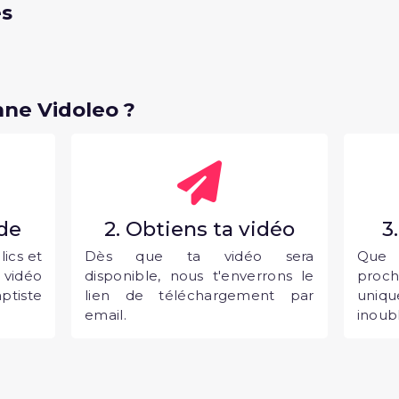
és
ne Vidoleo ?
nde
2. Obtiens ta vidéo
3
ics et
Dès que ta vidéo sera
Que 
vidéo
disponible, nous t'enverrons le
proc
ptiste
lien de téléchargement par
uni
email.
inoubl