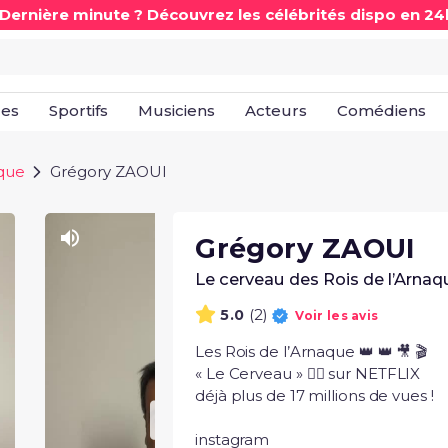
 Dernière minute ? Découvrez les célébrités dispo en 24
les
Sportifs
Musiciens
Acteurs
Comédiens
ique
Grégory ZAOUI
Grégory ZAOUI
Le cerveau des Rois de l’Arna
(2)
5.0
Voir les avis
Les Rois de l’Arnaque 👑 👑 🎥 🎬

« Le Cerveau » 🧞‍♂️ sur NETFLIX

déjà plus de 17 millions de vues ! 

instagram 
