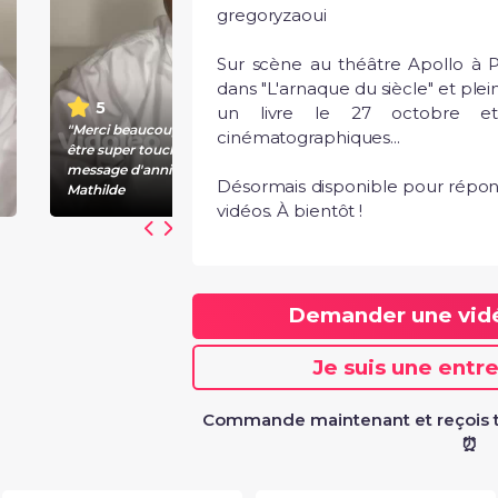
gregoryzaoui

Sur scène au théâtre Apollo à Pa
dans "L'arnaque du siècle" et plein
5
un livre le 27 octobre et 
"Merci beaucoup Grégory, elle va
cinématographiques...

être super touchée par votre
message d'anniversaire :)" -
Désormais disponible pour répon
Mathilde
vidéos. À bientôt !
Demander une vi
Je suis une entr
Commande maintenant et reçois t
⏰