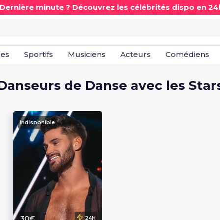
 Dernière minute ? Découvrez les célébrités dispo en 24
les
Sportifs
Musiciens
Acteurs
Comédiens
Danseurs de Danse avec les Star
Indisponible
30€
24H