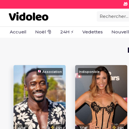
🎁
Rechercher...
Accueil
Noël 🎅
24H ⚡
Vedettes
Nouvel
Association
Indisponible
40€
30€
24H
24H