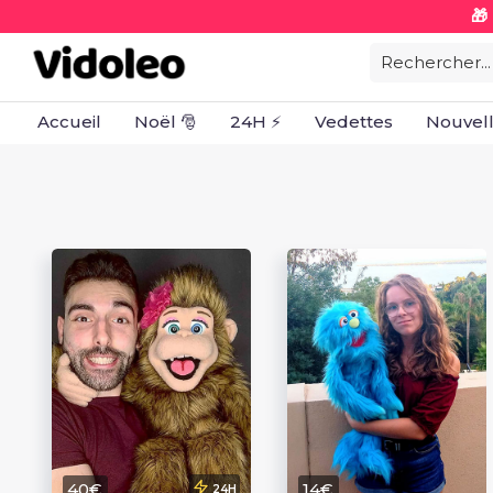
🎁
Rechercher...
Accueil
Noël 🎅
24H ⚡
Vedettes
Nouvel
40€
14€
24H