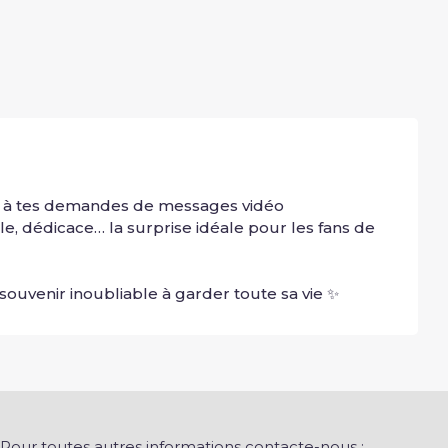
e à tes demandes de messages vidéo 
e, dédicace… la surprise idéale pour les fans de 
ouvenir inoubliable à garder toute sa vie ✨
Pour toutes autres informations contacte-nous :