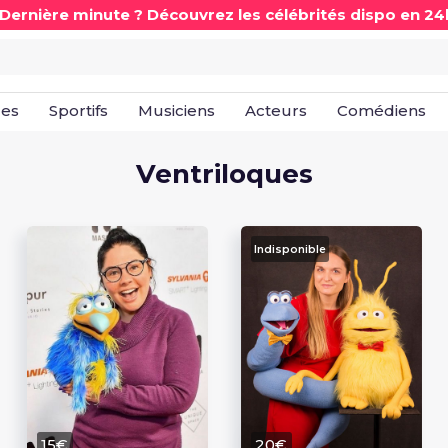
 Dernière minute ? Découvrez les célébrités dispo en 24
les
Sportifs
Musiciens
Acteurs
Comédiens
Ventriloques
Indisponible
15€
20€