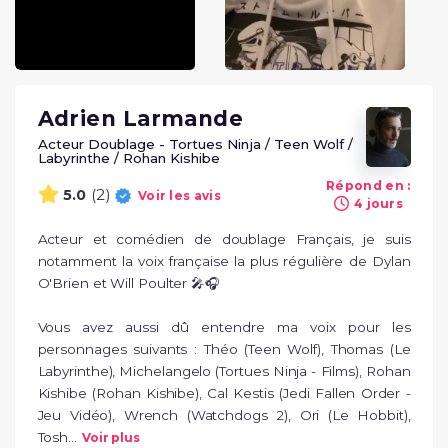
Adrien Larmande
Acteur Doublage - Tortues Ninja / Teen Wolf /
Labyrinthe / Rohan Kishibe
Répond en :
(2)
5.0
Voir les avis
4 jours
Acteur et comédien de doublage Français, je suis 
notamment la voix française la plus régulière de Dylan 
O'Brien et Will Poulter 🎤🎧

Vous avez aussi dû entendre ma voix pour les 
personnages suivants : Théo (Teen Wolf), Thomas (Le 
Labyrinthe), Michelangelo (Tortues Ninja - Films), Rohan 
Kishibe (Rohan Kishibe), Cal Kestis (Jedi Fallen Order - 
Jeu Vidéo), Wrench (Watchdogs 2), Ori (Le Hobbit), 
Tosh...
Voir plus