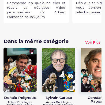
Commande en quelques clics et
Dès que ta vidéo
reçois ta dédicace vidéo
nous t'enverr
personnalisée de Adrien
téléchargement p
Larmande sous 7 jours.
Dans la même catégorie
Voir Plus
35€
20€
20€
Donald Reignoux
Sylvain Caruso
Constant
Pappas
Acteur Doublage -
Acteur Doublage -
Spider-man / Titeuf
Donald Duck & Gollum