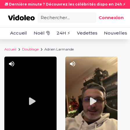
🎁 Dernière minute ? Découvrez les célébrités dispo en 24h ⚡
Rechercher...
Connexion
Accueil
Noël 🎅
24H ⚡
Vedettes
Nouvelles
Accueil
Doublage
Adrien Larmande