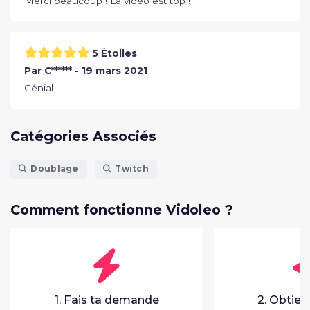
Merci beaucoup ! La vidéo est top !
5 Étoiles
Par C****** - 19 mars 2021
Génial !
Catégories Associés
Doublage
Twitch
Comment fonctionne Vidoleo ?
1. Fais ta demande
2. Obtien